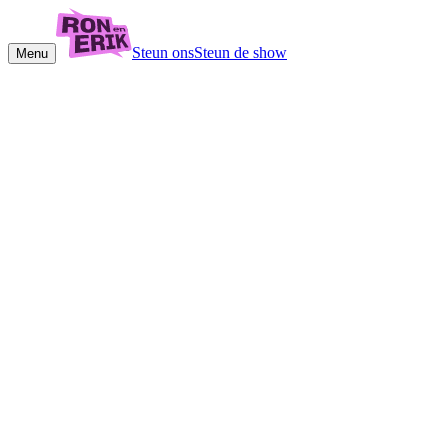
Steun ons
Steun de show
Menu