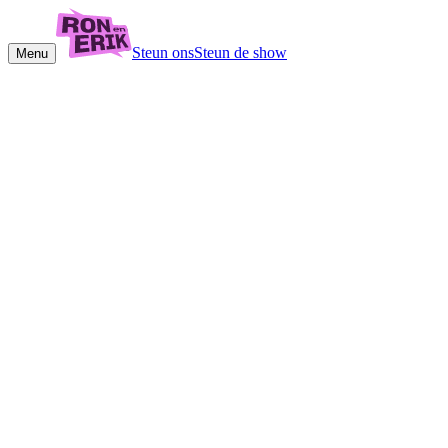
Steun ons
Steun de show
Menu