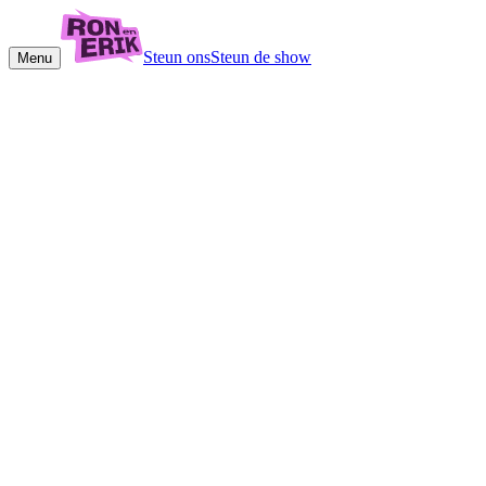
Steun ons
Steun de show
Menu