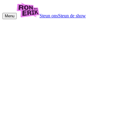
Steun ons
Steun de show
Menu