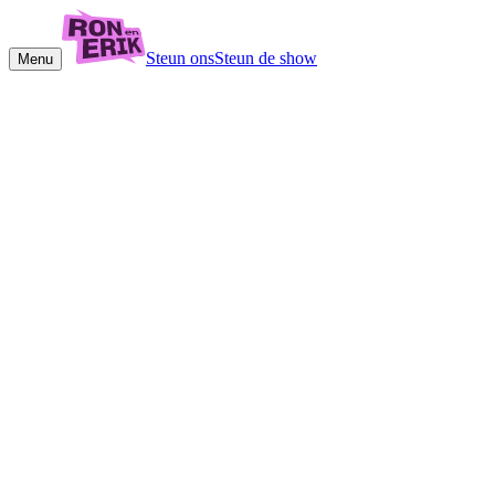
Steun ons
Steun de show
Menu