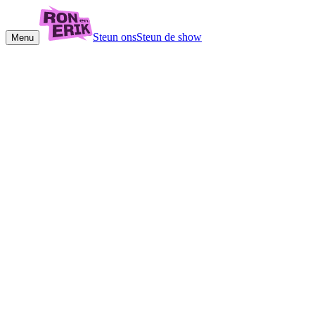
Steun ons
Steun de show
Menu