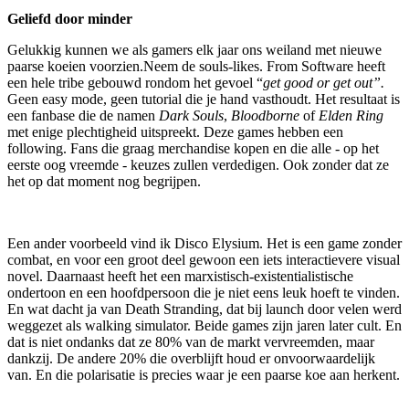
Geliefd door minder
Gelukkig kunnen we als gamers elk jaar ons weiland met nieuwe
paarse koeien voorzien.Neem de souls-likes. From Software heeft
een hele tribe gebouwd rondom het gevoel “
get good or get out”.
Geen easy mode, geen tutorial die je hand vasthoudt. Het resultaat is
een fanbase die de namen
Dark Souls
,
Bloodborne
of
Elden Ring
met enige plechtigheid uitspreekt. Deze games hebben een
following. Fans die graag merchandise kopen en die alle - op het
eerste oog vreemde - keuzes zullen verdedigen. Ook zonder dat ze
het op dat moment nog begrijpen.
Een ander voorbeeld vind ik Disco Elysium. Het is een game zonder
combat, en voor een groot deel gewoon een iets interactievere visual
novel. Daarnaast heeft het een marxistisch-existentialistische
ondertoon en een hoofdpersoon die je niet eens leuk hoeft te vinden.
En wat dacht ja van Death Stranding, dat bij launch door velen werd
weggezet als walking simulator. Beide games zijn jaren later cult. En
dat is niet ondanks dat ze 80% van de markt vervreemden, maar
dankzij. De andere 20% die overblijft houd er onvoorwaardelijk
van. En die polarisatie is precies waar je een paarse koe aan herkent.