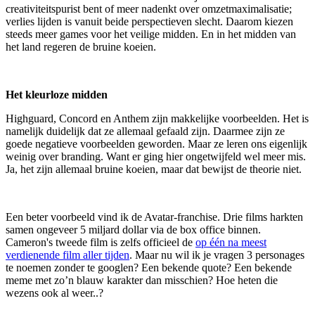
creativiteitspurist bent of meer nadenkt over omzetmaximalisatie;
verlies lijden is vanuit beide perspectieven slecht. Daarom kiezen
steeds meer games voor het veilige midden. En in het midden van
het land regeren de bruine koeien.
Het kleurloze midden
Highguard, Concord en Anthem zijn makkelijke voorbeelden. Het is
namelijk duidelijk dat ze allemaal gefaald zijn. Daarmee zijn ze
goede negatieve voorbeelden geworden. Maar ze leren ons eigenlijk
weinig over branding. Want er ging hier ongetwijfeld wel meer mis.
Ja, het zijn allemaal bruine koeien, maar dat bewijst de theorie niet.
Een beter voorbeeld vind ik de Avatar-franchise. Drie films harkten
samen ongeveer 5 miljard dollar via de box office binnen.
Cameron's tweede film is zelfs officieel de
op één na meest
verdienende film aller tijden
. Maar nu wil ik je vragen 3 personages
te noemen zonder te googlen? Een bekende quote? Een bekende
meme met zo’n blauw karakter dan misschien? Hoe heten die
wezens ook al weer..?