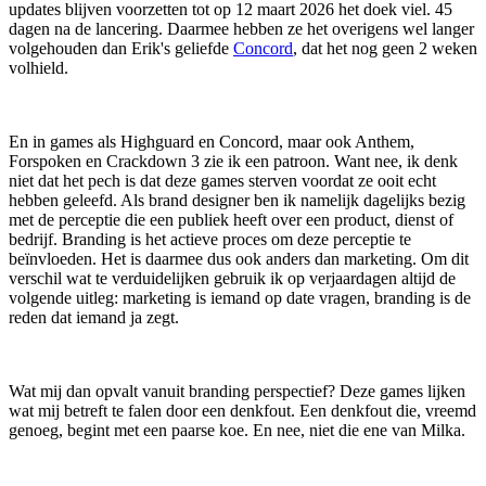
updates blijven voorzetten tot op 12 maart 2026 het doek viel. 45
dagen na de lancering. Daarmee hebben ze het overigens wel langer
volgehouden dan Erik's geliefde
Concord
, dat het nog geen 2 weken
volhield.
En in games als Highguard en Concord, maar ook Anthem,
Forspoken en Crackdown 3 zie ik een patroon. Want nee, ik denk
niet dat het pech is dat deze games sterven voordat ze ooit echt
hebben geleefd. Als brand designer ben ik namelijk dagelijks bezig
met de perceptie die een publiek heeft over een product, dienst of
bedrijf. Branding is het actieve proces om deze perceptie te
beïnvloeden. Het is daarmee dus ook anders dan marketing. Om dit
verschil wat te verduidelijken gebruik ik op verjaardagen altijd de
volgende uitleg: marketing is iemand op date vragen, branding is de
reden dat iemand ja zegt.
Wat mij dan opvalt vanuit branding perspectief? Deze games lijken
wat mij betreft te falen door een denkfout. Een denkfout die, vreemd
genoeg, begint met een paarse koe. En nee, niet die ene van Milka.