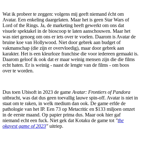
Wat ik probeer te zeggen: volgens mij geeft niemand écht om
Avatar. Een enkeling daargelaten. Maar het is geen Star Wars of
Lord of the Rings. Ja, de marketing heeft gewerkt om ons dat
visuele spektakel in de bioscoop te laten aanschouwen. Maar het
was niet genoeg om ons er iets over te voelen. Daarom is Avatar de
bruine koe van Hollywood. Niet door gebrek aan budget of
vakmanschap (die zijn er overvloedig), maar door gebrek aan
karakter. Het is een kleurloze franchise die voor iedereen gemaakt is.
Daarom geloof ik ook dat er maar weinig mensen zijn die die films
echt haten. Er is weinig - naast de lengte van de films - om boos
over te worden.
Dus toen Ubisoft in 2023 de game
Avatar: Frontiers of Pandora
uitbracht, was dat dus geen toevallig lauwe spin-off. Avatar is niet in
staat om te raken, in welk medium dan ook. De game erfde de
pathologie van het IP. Een 73 op Metacritic en $133 miljoen omzet
in de eerste maand. Op papier prima dus. Maar ook hier gaf
niemand echt een fuck. Niet gek dat Kotaku de game tot
"
the
okayest game of 2023
"
uitriep.