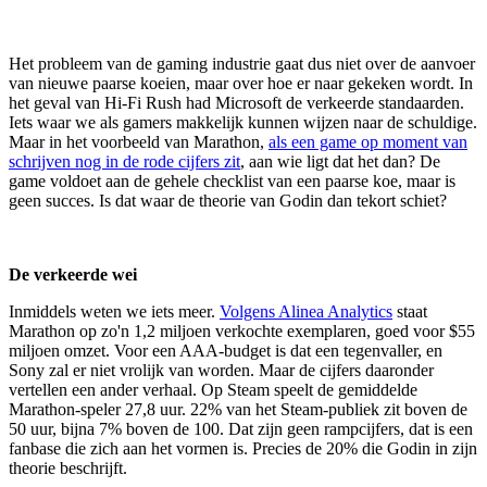
Het probleem van de gaming industrie gaat dus niet over de aanvoer
van nieuwe paarse koeien, maar over hoe er naar gekeken wordt. In
het geval van Hi-Fi Rush had Microsoft de verkeerde standaarden.
Iets waar we als gamers makkelijk kunnen wijzen naar de schuldige.
Maar in het voorbeeld van Marathon,
als een game op moment van
schrijven nog in de rode cijfers zit
, aan wie ligt dat het dan? De
game voldoet aan de gehele checklist van een paarse koe, maar is
geen succes. Is dat waar de theorie van Godin dan tekort schiet?
De verkeerde wei
Inmiddels weten we iets meer.
Volgens Alinea Analytics
staat
Marathon op zo'n 1,2 miljoen verkochte exemplaren, goed voor $55
miljoen omzet. Voor een AAA-budget is dat een tegenvaller, en
Sony zal er niet vrolijk van worden. Maar de cijfers daaronder
vertellen een ander verhaal. Op Steam speelt de gemiddelde
Marathon-speler 27,8 uur. 22% van het Steam-publiek zit boven de
50 uur, bijna 7% boven de 100. Dat zijn geen rampcijfers, dat is een
fanbase die zich aan het vormen is. Precies de 20% die Godin in zijn
theorie beschrijft.