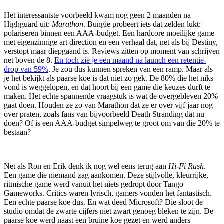
Het interessantste voorbeeld kwam nog geen 2 maanden na
Highguard uit:
Marathon
. Bungie probeert iets dat zelden lukt:
polariseren binnen een AAA-budget. Een hardcore moeilijke game
met eigenzinnige art direction en een verhaal dat, net als bij Destiny,
verstopt maar diepgaand is. Reviews zitten op moment van schrijven
net boven de 8.
En toch zie je een maand na launch een retentie-
drop van 59%
. Je zou dus kunnen spreken van een ramp. Maar als
je het bekijkt als paarse koe is dat niet zo gek. De 80% die het niks
vond is weggelopen, en dat hoort bij een game die keuzes durft te
maken. Het echte spannende vraagstuk is wat de overgebleven 20%
gaat doen. Houden ze zo van Marathon dat ze er over vijf jaar nog
over praten, zoals fans van bijvoorbeeld Death Stranding dat nu
doen? Of is een AAA-budget simpelweg te groot om van die 20% te
bestaan?
Net als Ron en Erik denk ik nog wel eens terug aan
Hi-Fi Rush
.
Een game die niemand zag aankomen. Deze stijlvolle, kleurrijke,
ritmische game werd vanuit het niets gedropt door Tango
Gameworks. Critics waren lyrisch, gamers vonden het fantastisch.
Een echte paarse koe dus. En wat deed Microsoft? Die sloot de
studio omdat de zwarte cijfers niet zwart genoeg bleken te zijn. De
paarse koe werd naast een bruine koe gezet en werd anders