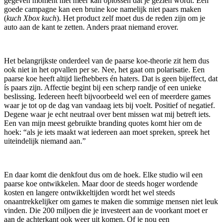
gegeven moment niet meer kan oplossen dat je gezien wordt. Een
goede campagne kan een bruine koe namelijk niet paars maken
(
kuch Xbox kuch
). Het product zelf moet dus de reden zijn om je
auto aan de kant te zetten. Anders praat niemand erover.
Het belangrijkste onderdeel van de paarse koe-theorie zit hem dus
ook niet in het opvallen per se. Nee, het gaat om polarisatie. Een
paarse koe heeft altijd liefhebbers én haters. Dat is geen bijeffect, dat
ís paars zijn. Affectie begint bij een scherp randje of een unieke
beslissing. Iedereen heeft bijvoorbeeld wel een of meerdere games
waar je tot op de dag van vandaag iets bij voelt. Positief of negatief.
Degene waar je echt neutraal over bent missen wat mij betreft iets.
Een van mijn meest gebruikte branding quotes komt hier om de
hoek: “als je iets maakt wat iedereen aan moet spreken, spreek het
uiteindelijk niemand aan.”
En daar komt die denkfout dus om de hoek. Elke studio wil een
paarse koe ontwikkelen. Maar door de steeds hoger wordende
kosten en langere ontwikkeltijden wordt het wel steeds
onaantrekkelijker om games te maken die sommige mensen niet leuk
vinden. Die 200 miljoen die je investeert aan de voorkant moet er
aan de achterkant ook weer uit komen. Of je nou een