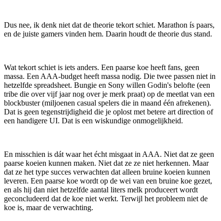
Dus nee, ik denk niet dat de theorie tekort schiet. Marathon ís paars,
en de juiste gamers vinden hem. Daarin houdt de theorie dus stand.
Wat tekort schiet is iets anders. Een paarse koe heeft fans, geen
massa. Een AAA-budget heeft massa nodig. Die twee passen niet in
hetzelfde spreadsheet. Bungie en Sony willen Godin's belofte (een
tribe die over vijf jaar nog over je merk praat) op de meetlat van een
blockbuster (miljoenen casual spelers die in maand één afrekenen).
Dat is geen tegenstrijdigheid die je oplost met betere art direction of
een handigere UI. Dat is een wiskundige onmogelijkheid.
En misschien is dát waar het écht misgaat in AAA. Niet dat ze geen
paarse koeien kunnen maken. Niet dat ze ze niet herkennen. Maar
dat ze het type succes verwachten dat alleen bruine koeien kunnen
leveren. Een paarse koe wordt op de wei van een bruine koe gezet,
en als hij dan niet hetzelfde aantal liters melk produceert wordt
geconcludeerd dat de koe niet werkt. Terwijl het probleem niet de
koe is, maar de verwachting.