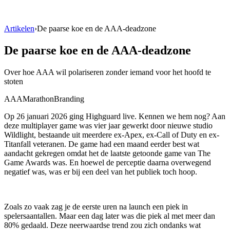
Artikelen
›
De paarse koe en de AAA-deadzone
De paarse koe en de AAA-deadzone
Over hoe AAA wil polariseren zonder iemand voor het hoofd te
stoten
AAA
Marathon
Branding
Op 26 januari 2026 ging Highguard live. Kennen we hem nog? Aan
deze multiplayer game was vier jaar gewerkt door nieuwe studio
Wildlight, bestaande uit meerdere ex-Apex, ex-Call of Duty en ex-
Titanfall veteranen. De game had een maand eerder best wat
aandacht gekregen omdat het de laatste getoonde game van The
Game Awards was. En hoewel de perceptie daarna overwegend
negatief was, was er bij een deel van het publiek toch hoop.
Zoals zo vaak zag je de eerste uren na launch een piek in
spelersaantallen. Maar een dag later was die piek al met meer dan
80% gedaald. Deze neerwaardse trend zou zich ondanks wat